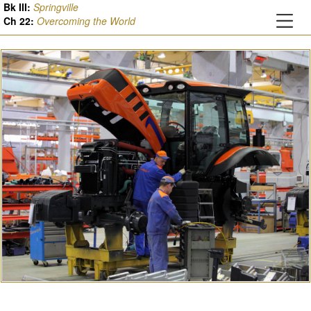
Bk III:
Springville
Ch
22
:
Overcoming the World